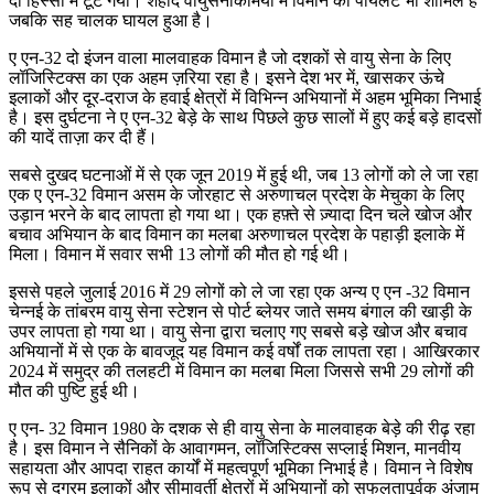
दो हिस्सों में टूट गया। शहीद वायुसेनाकमियों में विमान का पायलट भी शामिल है
जबकि सह चालक घायल हुआ है।
ए एन-32 दो इंजन वाला मालवाहक विमान है जो दशकों से वायु सेना के लिए
लॉजिस्टिक्स का एक अहम ज़रिया रहा है। इसने देश भर में, खासकर ऊंचे
इलाकों और दूर-दराज के हवाई क्षेत्रों में विभिन्न अभियानों में अहम भूमिका निभाई
है। इस दुर्घटना ने ए एन-32 बेड़े के साथ पिछले कुछ सालों में हुए कई बड़े हादसों
की यादें ताज़ा कर दी हैं।
सबसे दुखद घटनाओं में से एक जून 2019 में हुई थी, जब 13 लोगों को ले जा रहा
एक ए एन-32 विमान असम के जोरहाट से अरुणाचल प्रदेश के मेचुका के लिए
उड़ान भरने के बाद लापता हो गया था। एक हफ़्ते से ज़्यादा दिन चले खोज और
बचाव अभियान के बाद विमान का मलबा अरुणाचल प्रदेश के पहाड़ी इलाके में
मिला। विमान में सवार सभी 13 लोगों की मौत हो गई थी।
इससे पहले जुलाई 2016 में 29 लोगों को ले जा रहा एक अन्य ए एन -32 विमान
चेन्नई के तांबरम वायु सेना स्टेशन से पोर्ट ब्लेयर जाते समय बंगाल की खाड़ी के
उपर लापता हो गया था। वायु सेना द्वारा चलाए गए सबसे बड़े खोज और बचाव
अभियानों में से एक के बावजूद यह विमान कई वर्षों तक लापता रहा। आखिरकार
2024 में समुद्र की तलहटी में विमान का मलबा मिला जिससे सभी 29 लोगों की
मौत की पुष्टि हुई थी।
ए एन- 32 विमान 1980 के दशक से ही वायु सेना के मालवाहक बेड़े की रीढ़ रहा
है। इस विमान ने सैनिकों के आवागमन, लॉजिस्टिक्स सप्लाई मिशन, मानवीय
सहायता और आपदा राहत कार्यों में महत्वपूर्ण भूमिका निभाई है। विमान ने विशेष
रूप से दुग्रम इलाकों और सीमावर्ती क्षेत्रों में अभियानों को सफलतापूर्वक अंजाम