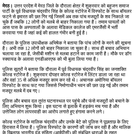
मेरठ।
उत्तर प्रदेश में मेरठ जिले के दौराला क्षेत्र में शुक्रवार को बहुजन समाज
पार्टी के पूर्व विधायक चंद्रवीर सिंह के कोल्ड स्टोरेज में विस्फोट के साथ बॉयलर
फटने से इमारत की छत गिर गई जिसमें अब तक पांच मजदूरों के शव निकाले जा
चुके हैं जबकि 12 लोगों को मलबे से बाहर निकाला गया है। तमाम घायलों को
आस पास के अस्पतालों के अलावा मेडिकल कालेज की एमरजैंसी में भर्ती
करवाया गया है जहां कई की हालत गंभीर बनी हुई है।
दौराला के पुलिस उपाधीक्षक अभिषेक ने बताया कि पांच लोगों के मरने की सूचना
है। अभी तक 12 लोगों को बाहर निकाला जा चुका है। साथ ही बचाव अभियान
चलाया जा रहा है, जेसीबी मशीन से मलबा हटाने का काम जारी है। मौके पर डॉग
स्क्वायड के अलावा एनडीआरएफ को भी बुला लिया गया है।
पुलिस सूत्रों ने बताया कि दौराला में पूर्व विधायक चंद्रवीर सिंह का जनशक्ति
कोल्ड स्टोरेज है। शुक्रवार दोपहर कोल्ड स्टोरेज में लिंटर डाला जा रहा था
और वहां 35 से अधिक मजदूर काम कर रहे थे। अचानक अमोनिया बॉयलर
विस्फोट के साथ फट गया जिससे निर्माणाधीन भवन की छत उड़ गई और तमाम
मजदूर मलबे में दब गए।
पुलिस और बचाव दल तुरंत घटनास्थल पर पहुंचे और फंसे मजदूरों को बचाने के
लिए अभियान शुरू किया। इस घटना से इलाके में हड़कंप मच गया है और
उत्तेजित लोग लापरवाही का आरोप लगाते हुए हंगामा करने लगे।
कोल्ड स्टोरेज के मालिक चंद्रवीर और उनके बेटे को पुलिस ने पूछताछ के लिए
हिरासत में लिया है। पुलिस विस्फोट के कारणों की जांच कर रही है और मालिक
के खिलाफ भारतीय दंड संहिता (आईपीसी) की संबंधित धाराओं के तहत