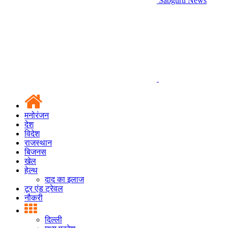
Sabguru News
मनोरंजन
देश
विदेश
राजस्थान
बिजनस
खेल
हेल्थ
दाद का इलाज
टूर एंड ट्रेवल
नौकरी
दिल्ली