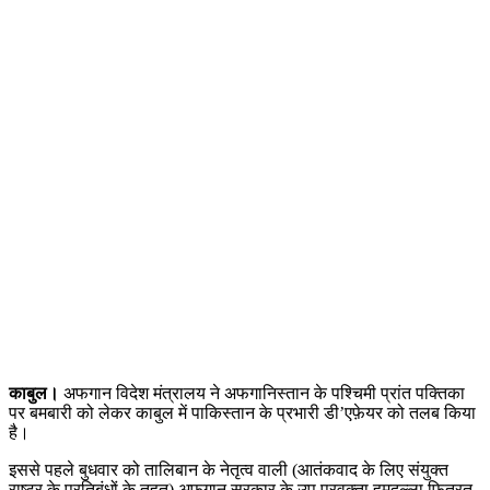
काबुल।
अफगान विदेश मंत्रालय ने अफगानिस्तान के पश्चिमी प्रांत पक्तिका
पर बमबारी को लेकर काबुल में पाकिस्तान के प्रभारी डी’एफ़ेयर को तलब किया
है।
इससे पहले बुधवार को तालिबान के नेतृत्व वाली (आतंकवाद के लिए संयुक्त
राष्ट्र के प्रतिबंधों के तहत) अफगान सरकार के उप प्रवक्ता हमदुल्ला फितरत