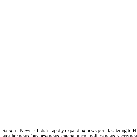
ABOUT US
Sabguru News is India's rapidly expanding news portal, catering to H
weather news, business news, entertainment, politics news, sports news