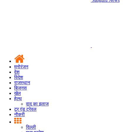
Sabguru News
मनोरंजन
देश
विदेश
राजस्थान
बिजनस
खेल
हेल्थ
दाद का इलाज
टूर एंड ट्रेवल
नौकरी
दिल्ली