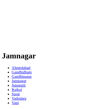
Jamnagar
Ahmedabad
Gandhidham
Gandhinagar
Jamnagar
Junagarh
Rajkot
Surat
Vadodara
Vapi