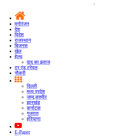
मनोरंजन
देश
विदेश
राजस्थान
बिजनस
खेल
हेल्थ
दाद का इलाज
टूर एंड ट्रेवल
नौकरी
दिल्ली
मध्य प्रदेश
जम्मू कश्मीर
झारखंड
कर्नाटक
गुजरात
हरियाणा
E-Paper