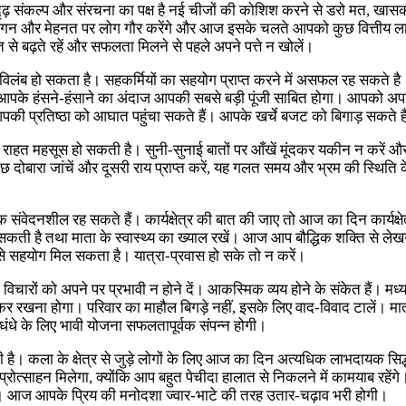
ढ़ संकल्प और संरचना का पक्ष है नई चीजों की कोशिश करने से डरो मत, खासकर 
की लगन और मेहनत पर लोग गौर करेंगे और आज इसके चलते आपको कुछ वित्तीय ल
 से बढ़ते रहें और सफलता मिलने से पहले अपने पत्ते न खोलें।
्ति में विलंब हो सकता है। सहकर्मियों का सहयोग प्राप्त करने में असफल रह सकत
े हंसने-हंसाने का अंदाज आपकी सबसे बड़ी पूंजी साबित होगा। आपको अपने
ं जो आपकी प्रतिष्ठा को आघात पहुंचा सकते हैं। आपके खर्चे बजट को बिगाड़ सकते ह
ाहत महसूस हो सकती है। सुनी-सुनाई बातों पर आँखें मूंदकर यकीन न करें औ
दोबारा जांचें और दूसरी राय प्राप्त करें, यह गलत समय और भ्रम की स्थिति के र
 संवेदनशील रह सकते हैं। कार्यक्षेत्र की बात की जाए तो आज का दिन कार्य
कती है तथा माता के स्वास्थ्य का ख्याल रखें। आज आप बौद्धिक शक्ति से लेख
ं से सहयोग मिल सकता है। यात्रा-प्रवास हो सके तो न करें।
िचारों को अपने पर प्रभावी न होने दें। आकस्मिक व्यय होने के संकेत हैं। मध्
रखना होगा। परिवार का माहौल बिगड़े नहीं, इसके लिए वाद-विवाद टालें। माता क
 धंधे के लिए भावी योजना सफलतापूर्वक संपन्न होगी।
ी है। कला के क्षेत्र से जुड़े लोगों के लिए आज का दिन अत्यधिक लाभदायक स
ोत्साहन मिलेगा, क्योंकि आप बहुत पेचीदा हालात से निकलने में कामयाब रहेंगे
तें। आज आपके प्रिय की मनोदशा ज्वार-भाटे की तरह उतार-चढ़ाव भरी होगी।