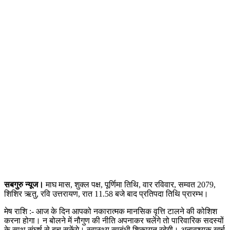
सबगुरु न्यूज।
माघ मास, शुक्ल पक्ष, पूर्णिमा तिथि, वार रविवार, सम्वत 2079,
शिशिर ऋतु, रवि उत्तरायण, रात 11.58 बजे बाद प्रतिपदा तिथि प्रारम्भ।
मेष राशि :- आज के दिन आपको नकारात्मक मानसिक वृत्ति टालने की कोशिश
करना होगा। न बोलने में नौगुण की नीति अपनाकर चलेंगे तो पारिवारिक सदस्यों
के साथ संघर्ष से बच सकेंगे। स्वास्थ्य सम्बंधी शिकायत रहेगी। अनावश्यक खर्च