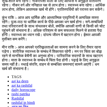
सुख-शांति बनी रहेगी। नौकरीपेशा वालों के लिए ऑफिस में अनुकूल वातावरण
रहेगा। नौकर वर्ग और ननिहाल पक्ष से लाभ होगा। स्वास्थ्य बना रहेगा। आर्थिक
लाभ होगा, लेकिन आवश्यक खर्च भी होंगे। प्रतिस्पर्धियों को परास्त कर सकेंगे।
कुंभ राशि :- आज आप धार्मिक और आध्यात्मिक प्रवृत्तियों में अत्यधिक व्यस्त
रहेंगे। पूजा-पाठ या धार्मिक कार्य के पीछे आपका धन खर्च होगा। सगे-सम्बंधियों
तथा परिवारजनों के साथ संभलकर बोलें, क्योंकि आपकी वाणी से किसी को चोट
पहुंचने की संभावना है। अधिक परिश्रम से कम सफलता मिलने से हताशा पैदा
होगी। स्वास्थ्य का ध्यान रखें। दांपत्य जीवन में खटराग होगा। ईश्वर आपकी
मुसीबत कम करेंगे।
मीन राशि :- आज आपको प्रतिकूलताओं का सामना करने के लिए तैयार रहना
पड़ेगा। शारीरिक स्वास्थ्य के सम्बंध में शिकायत रहेगी। मन पर चिंता का बोझ
रहने से मानसिक बेचैनी का अनुभव होगा। पारिवारिक सदस्यों के साथ खटराग
होगा। माता के स्वास्थ्य के सम्बंध में चिंता पैदा होगी। पढ़ाई के लिए अनुकूल
समय नहीं है। स्थाई संपत्ति, वाहन से सम्बंधित समस्याएं सामने आएंगी। धन
खर्च की संभावना है।
TAGS
aaj ka deen
aaj ka rashifal
daily horoscope
rashi patrika
Rashifal
rashifal in hindi
आज का दिन