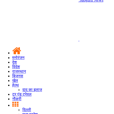
Sabguru News
मनोरंजन
देश
विदेश
राजस्थान
बिजनस
खेल
हेल्थ
दाद का इलाज
टूर एंड ट्रेवल
नौकरी
दिल्ली