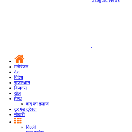
Sabguru News
मनोरंजन
देश
विदेश
राजस्थान
बिजनस
खेल
हेल्थ
दाद का इलाज
टूर एंड ट्रेवल
नौकरी
दिल्ली