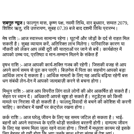
सबगुरु न्यूज।
फाल्गुन मास, कृष्ण पक्ष, नवमी तिथि, वार बुधवार, सम्वत 2079,
शिशिर ऋतु, रवि उत्तरायण, सुबह 07.39 बजे बाद दशमी तिथि प्रारम्भ।
मेष राशि :- आज स्वास्थ्य सामान्य रहेगा। घुटनों और जोड़ों के दर्द से राहत मिल
सकती है। सुबह व्यायाम करें, अतिरिक्त लाभ मिलेगा। पारिवारिक कारण या
नौकरी को लेकर आप लंबी दूरी की यात्राओं पर जाने से बचें। कार्यक्षेत्र में
आपको उच्च पद, प्रतिष्ठा व मान-सम्मान मिलने के संकेत हैं
वृषभ राशि :- आज आपकी कार्य-शक्ति गजब की रहेगी। जिसकी वजह से आप
अपने कार्य समय से पूरा कर पाएंगे। बिज़नेस में पिता का सहयोग आपको बड़ा
आर्थिक लाभ दे सकता है। आर्थिक मामलों के लिए यह अवधि बढ़िया रहेगी बस
धन संबंधी लेन-देन में आपको जल्दबाज़ी करने से बचना होगा।
मिथुन राशि :- आज आप विपरीत लिंग वाले लोगों की ओर आकर्षित हो सकते हैं।
सेहत पर ध्यान दें। अधिकारी आपसे खुश हो सकते हैं। स्टूडेंट्स को किसी
मामले पर निराशा भी हो सकती है। फालतू विवादों से बचने की कोशिश भी करनी
चाहिए। कारोबार में खर्चों पर कंट्रोल रखना होगा।
कर्क राशि :- आज घरेलू जीवन के लिए यह समय जटिल हो सकता है। भाई-
बहनों को अपने स्वास्थ्य के प्रति थोड़ी सतर्कता बरतनी होगी। दाम्पत्य जीवन
के लिए यह समय मिला जुला रहने वाला होगा। रिश्तों में मधुरता कायम रहे इसके
लिए बेहतर तो यही होगा कि आप उनके साथ थोड़ा संयम से पेश आएं।