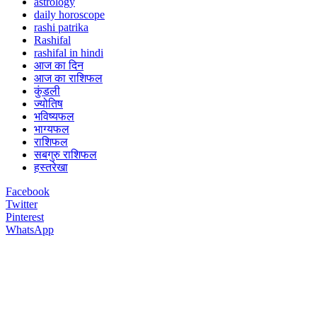
astrology
daily horoscope
rashi patrika
Rashifal
rashifal in hindi
आज का दिन
आज का राशिफल
कुंडली
ज्योतिष
भविष्यफल
भाग्यफल
राशिफल
सबगुरु राशिफल
हस्तरेखा
Facebook
Twitter
Pinterest
WhatsApp