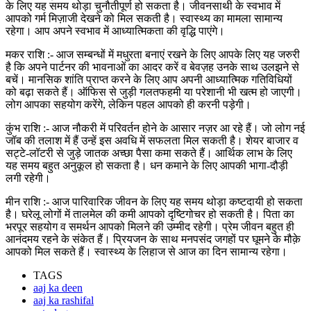
के लिए यह समय थोड़ा चुनौतीपूर्ण हो सकता है। जीवनसाथी के स्वभाव में
आपको गर्म मिज़ाजी देखने को मिल सकती है। स्वास्थ्य का मामला सामान्य
रहेगा। आप अपने स्वभाव में आध्यात्मिकता की वृद्धि पाएंगे।
मकर राशि :- आज सम्बन्धों में मधुरता बनाएं रखने के लिए आपके लिए यह जरुरी
है कि अपने पार्टनर की भावनाओं का आदर करें व बेवज़ह उनके साथ उलझने से
बचें। मानसिक शांति प्राप्त करने के लिए आप अपनी आध्यात्मिक गतिविधियों
को बढ़ा सकते हैं। ऑफिस से जुड़ी गलतफहमी या परेशानी भी खत्म हो जाएगी।
लोग आपका सहयोग करेंगे, लेकिन पहल आपको ही करनी पड़ेगी।
कुंभ राशि :- आज नौकरी में परिवर्तन होने के आसार नज़र आ रहे हैं। जो लोग नई
जॉब की तलाश में हैं उन्हें इस अवधि में सफलता मिल सकती है। शेयर बाजार व
सट्टे-लॉटरी से जुड़े जातक अच्छा पैसा कमा सकते हैं। आर्थिक लाभ के लिए
यह समय बहुत अनुकूल हो सकता है। धन कमाने के लिए आपकी भागा-दौड़ी
लगी रहेगी।
मीन राशि :- आज पारिवारिक जीवन के लिए यह समय थोड़ा कष्टदायी हो सकता
है। घरेलू लोगों में तालमेल की कमी आपको दृष्टिगोचर हो सकती है। पिता का
भरपूर सहयोग व समर्थन आपको मिलने की उम्मीद रहेगी। प्रेम जीवन बहुत ही
आनंदमय रहने के संकेत हैं। प्रियजन के साथ मनपसंद जगहों पर घूमने के मौक़े
आपको मिल सकते हैं। स्वास्थ्य के लिहाज से आज का दिन सामान्य रहेगा।
TAGS
aaj ka deen
aaj ka rashifal