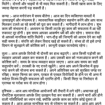
मिलेंगे। दोस्तों और भाइयों से भी मदद मिल सकती है। किसी खास काम के लिए
ज्यादा मेहनत करनी पड़ सकती है।
कन्या :- आज मनोरंजन में समय बीतेगा। आज का दिन व्यक्तिगत मामलों में
उत्साहपूर्ण और मंगलमय है। व्यावसायिक साझीदार सहयोग करेंगे और आप साथ
मिलकर टलते आ रहे कामों को पूरा कर सकते हैं। भागीदारी मे लाभ होगा। शुभ
काम की संभावना है। अध्ययन या किसी लटके हुए काम की सफलता में आ रही
रुकावट दूर होगी। इस समय आपका आकर्षण धर्म की ओर रहेगा। समाज सेवा
से आपको मानसिक शांति मिलेगी। भाग-दौड़ की जिन्दगी को आराम देने का यही
सही समय है। संपत्ति को लेकर विवाद खड़े हो सकते हैं। संभव हो तो इसे ठण्डे
दिमाग से सुलझाने की कोशिश करें। कानूनी दखल फायदेमंद रहेगा।
तुला :- आज आपके विरोधी भी दोस्ती का हाथ बढ़ाएंगे। आज किसी पड़ोसी का
व्यवहार आपको आहत कर सकता है। आप उसकी बात को नजरअंदाज करने की
कोशिश करें। समय के साथ व्यवहार बदल जाएगा। आज आप समय का सही
सदुपयोग करें। तरक्की के नए रास्ते खुलेंगे। आज आप अपने बिजनेस में कुछ
नया करने की योजना बना सकते हैं। अपने अतिरिक्त धन को सुरक्षित जगह पर
रखिए। शत्रु चिन्ता का दमन, प्रबल से प्रबल विरोधियों के होने पर भी अन्त में
सर्वत्र विजय विभूति सफलता की प्राप्ति होगी। किसी मित्र या रिश्तेदार से
प्रत्यक्ष या परोक्ष रूप से लाभ होगा।
वृश्चिक :- आज आप मांगलिक आयोजनों की तैयारी में लगे रहेंगे।अचानक हुई
रोमांटिक मुलाकात आपके लिए उलझन पैदा कर सकती है। अपने चारों ओर होने
वाली गतिविधियों का ध्यान रखें, क्योंकि आपके काम का श्रेय कोई दूसरा ले
सकता है। आज आपक मानसिक रूप से परेशान रह सकते है। आज आप अपने