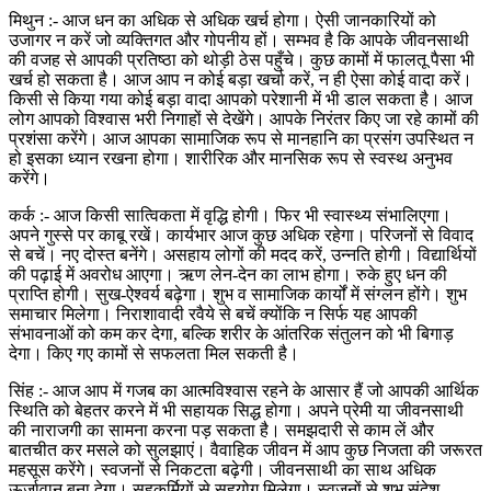
मिथुन :- आज धन का अधिक से अधिक खर्च होगा। ऐसी जानकारियों को
उजागर न करें जो व्यक्तिगत और गोपनीय हों। सम्भव है कि आपके जीवनसाथी
की वजह से आपकी प्रतिष्ठा को थोड़ी ठेस पहुँचे। कुछ कामों में फालतू पैसा भी
खर्च हो सकता है। आज आप न कोई बड़ा खर्चा करें, न ही ऐसा कोई वादा करें।
किसी से किया गया कोई बड़ा वादा आपको परेशानी में भी डाल सकता है। आज
लोग आपको विश्वास भरी निगाहों से देखेंगे। आपके निरंतर किए जा रहे कामों की
प्रशंसा करेंगे। आज आपका सामाजिक रूप से मानहानि का प्रसंग उपस्थित न
हो इसका ध्यान रखना होगा। शारीरिक और मानसिक रूप से स्वस्थ अनुभव
करेंगे।
कर्क :- आज किसी सात्विकता में वृद्धि होगी। फिर भी स्वास्थ्य संभालिएगा।
अपने गुस्से पर काबू रखें। कार्यभार आज कुछ अधिक रहेगा। परिजनों से विवाद
से बचें। नए दोस्त बनेंगे। असहाय लोगों की मदद करें, उन्नति होगी। विद्यार्थियों
की पढ़ाई में अवरोध आएगा। ऋण लेन-देन का लाभ होगा। रुके हुए धन की
प्राप्ति होगी। सुख-ऐश्वर्य बढ़ेगा। शुभ व सामाजिक कार्यों में संग्लन होंगे। शुभ
समाचार मिलेगा। निराशावादी रवैये से बचें क्योंकि न सिर्फ यह आपकी
संभावनाओं को कम कर देगा, बल्कि शरीर के आंतरिक संतुलन को भी बिगाड़
देगा। किए गए कामों से सफलता मिल सकती है।
सिंह :- आज आप में गजब का आत्मविश्वास रहने के आसार हैं जो आपकी आर्थिक
स्थिति को बेहतर करने में भी सहायक सिद्ध होगा। अपने प्रेमी या जीवनसाथी
की नाराजगी का सामना करना पड़ सकता है। समझदारी से काम लें और
बातचीत कर मसले को सुलझाएं। वैवाहिक जीवन में आप कुछ निजता की जरूरत
महसूस करेंगे। स्वजनों से निकटता बढ़ेगी। जीवनसाथी का साथ अधिक
ऊर्जावान बना देगा। सहकर्मियों से सहयोग मिलेगा। स्वजनों से शुभ संदेश