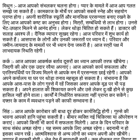
मिथुन :- आज आपको संभलकर चलना होगा। प्यार के मामले में आज आप गलत
समझे जा सकते हैं। कामकाज के मोर्चे पर आपको सबसे स्नेह और सहयोग
प्राप्त होगा। अपनी शारीरिक स्फूर्ति और मानसिक प्रसन्नता बनाए रखने के
लिए आज आपको कष्ट का अनुभव होगा। मित्रों, सम्बंधियो से लाभ होगा। उनसे
भेंट-उपहार मिलने से आनंद होगा। लेकर थोड़ा चिंतित हो सकते हैं। डाक्टर की
सलाह अवश्य लें। दैनिक व्यापार सुखद रहेगा। आज परिवार में शुभ कार्य हो
सकते हैं। आसपास के लोगों और उनकी जरूरतों पर ध्यान दें। परिवार और
जमीन-जायदाद के मामलों पर भी ध्यान देना जरूरी है। आज स्त्री पक्ष में
लाभदायक स्थिति रहेगी।
कर्क :- आज आपका आकर्षक बर्ताव दूसरों का ध्यान आपकी तरफ खींचेगा।
जिदगी की ओर एक उदार रवैया अपनाएं। आज आपको कार्य सफलता और
प्रतिस्पर्धियों पर विजय मिलने से आपके मन में प्रसन्नता छाई रहेगी। आपको
अपने कर्यालय या घर पर थोड़ा तनाव महसूस हो सकता है। संभावना है कि
आपके आस-पास के लोग गुस्से में रहें जिसका असर आपके मूड पर भी पड़
सकता है। अपने हालात की शिकायत करने और उसे लेकर दुःखी होने से कुछ
हासिल नहीं होने वाला। कार्यों में निर्धारित सफलता नहीं प्राप्त कर सकेंगे।
दफ्तर के काम में व्यवधान पड़ने की काफी सम्भावना है।
सिंह :- आज आपके कारोबार की बाधा दूर होकर कार्यसिद्धि होगी। गुस्से की
भावना आपको हानि पहुंचा सकती है। बीमार व्यक्ति नई चिकित्सा या ऑपरेशन न
कराएं। आपको किसी भी कार्य में सफलता मिलेगी। आज के दिन परिवार के
साथ संबंध अच्छा रहेगा। यह समय आपके लिए अच्छा रहेगा। बदनामी न हो
इसका ध्यान रखें। आत्मविश्वास से अन्य लोगों का ध्यान अपनी ओर खीचेंगे।
व्यापार में तरक्की होगी। लेन-देन में सावधानी बरतें। कम बोलकर वाद-विवाद या