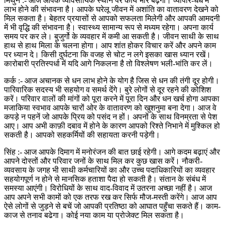
मिथुन :- आज आपके व्यावसायिक स्थान पर कार्य भार बढ़ेगा। व्यापार-धंधे में
लाभ होने की संभावना है। आपके घरेलू जीवन में अशांति का वातावरण देखने को
मिल सकता है। बेहतर प्रयासों से आपको सफलता मिलेगी और आपकी आमदनी
में भी वृद्धि की संभावना है। स्वास्थ्य सामान्य रूप से मध्यम रहेगा। अपना कार्य
समय पर कर ले। बुजुर्गो के व्यवहार में कमी आ सकती है। जीवन साथी के साथ
हाथ से हाथ मिला के चलना होगा। आप शांत होकर विचार करें और अपने काम
पर ध्यान दे। किसी दुर्घटना कि वजह से चोट न लगे इसका खास ध्यान रखें।
कारोबारी प्रतिस्पर्धा में यदि आगे निकलना है तो विश्लेषण भली-भांति कर लें।
कर्क :- आज अचानक से धन लाभ होने के योग है जिस से धन की तंगी दूर होगी।
पारिवारिक सदस्य भी सहयोग व समर्थ देंगे। बुरे लोगों से दूर रहने की कोशिश
करें। परिवार वालों की मांगों को पूरा करने में पूरा दिन और धन खर्च होगा आपका
मजाकिया स्वभाव आपके चारों ओर के वातावरण को खुशनुमा बना देगा। आज वे
कपड़े न पहनें जो आपके प्रिय को पसंद न हों। अपनों के साथ विनम्रता से पेश
आए। आप अभी काफ़ी दबाव में होने के कारण आपको रिश्ते निभाने में मुश्किल हो
सकती है। आपको सहकर्मियों की सहायता करनी पड़ेगी।
सिंह :- आज आपके दिमाग में मनोरंजन की बात छाई रहेगी। आगे कदम बढ़ाएं और
आपने दोस्तों और परिवार जनों के साथ मिल कर कुछ खास करें। नौकरी-
व्यवसाय के जगह भी साथी कर्मचारियों का और उच्च पदाधिकारियों का व्यवहार
सहयोगपूर्ण न होने से मानसिक हताशा पैदा हो सकती है। संतान के संबंध में
समस्या आएंगी। विरोधियों के साथ वाद-विवाद में उतरना अच्छा नहीं है। आज
आप अपने सभी कामों को एक तरफ रख कर सिर्फ मौज-मस्ती करेंगे। आज आप
ऐसे लोगों से जुड़ने से बचें जो आपकी प्रतिष्ठा को आघात पहुँचा सकते हैं। काम-
काज से तनाव बढेगा। कोई नया काम या प्रोजेक्ट मिल सकता है।