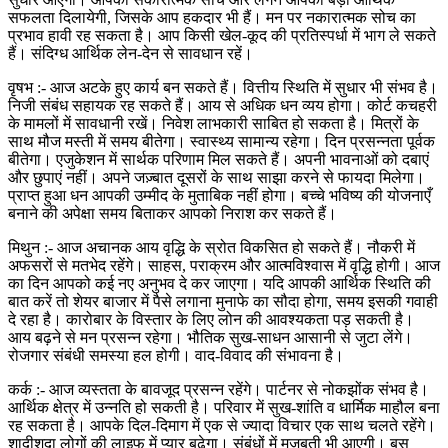
सफलता दिलायेगी, जिसके आप हकदार भी हैं। मन पर नकारात्मक सोच का
प्रभाव हावी रह सकता है। आप किसी खेल-कूद की प्रतिस्पर्धा में भाग ले सकते
हैं। संदिग्ध आर्थिक लेन-देन से सावधान रहें।
वृषभ :- आज अटके हुए कार्य बन सकते हैं। वित्तीय स्थिति में सुधार भी संभव है।
निजी संबंध सहायक रह सकते हैं। आय से अधिक धन व्यय होगा। कोर्ट कचहरी
के मामलों में सावधानी रखें। निवेश लाभकारी साबित हो सकता है। मित्रों के
साथ मौज मस्ती में समय बीतेगा। स्वास्थ्य सामान्य रहेगा। दिन प्रसन्नता पूर्वक
बीतेगा। एजुकेशन में सार्थक परिणाम मिल सकते हैं। अपनी भावनाओं को दबाएं
और छुपाएं नहीं। अपने जज़्बात दूसरों के साथ साझा करने से फायदा मिलेगा।
प्राप्त हुआ धन आपकी उम्मीद के मुताबिक नहीं होगा। बच्चे भविष्य की योजनाएँ
बनाने की अपेक्षा समय बिताकर आपको निराश कर सकते हैं।
मिथुन :- आज अचानक आय वृद्धि के स्रोत विकसित हो सकते हैं। नौकरी में
अफसरों से मतभेद रहेंगे। साहस, पराक्रम और आत्मविश्वास में वृद्धि होगी। आज
का दिन आपको कई नए अनुभव दे कर जाएगा। यदि आपकी आर्थिक स्थिति की
बात करें तो शेयर बाजार में पैसे लगाना मुनाफे का सौदा होगा, समय इसकी गवाही
दे रहा है। कारोबार के विस्तार के लिए लोन की आवश्यकता पड़ सकती है।
आय बढ़ने से मन प्रसन्न रहेगा। भौतिक सुख-साधन आसानी से जुटा लेंगे।
रोजगार संबंधी समस्या हल होगी। वाद-विवाद की संभावना है।
कर्क :- आज व्यस्तता के बावजूद प्रसन्न रहेंगे। पार्टनर से नोकझोंक संभव है।
आर्थिक क्षेत्र में उन्नति हो सकती है। परिवार में सुख-शांति व धार्मिक माहौल बना
रह सकता है। आपके दिल-दिमाग में एक से ज्यादा विचार एक साथ चलते रहेंगे।
शादीशुदा लोगों की लाइफ में प्यार बढ़ेगा। संबंधों में मजबूती भी आएगी। बस