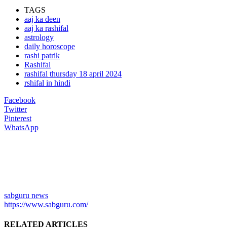
TAGS
aaj ka deen
aaj ka rashifal
astrology
daily horoscope
rashi patrik
Rashifal
rashifal thursday 18 april 2024
rshifal in hindi
Facebook
Twitter
Pinterest
WhatsApp
sabguru news
https://www.sabguru.com/
RELATED ARTICLES