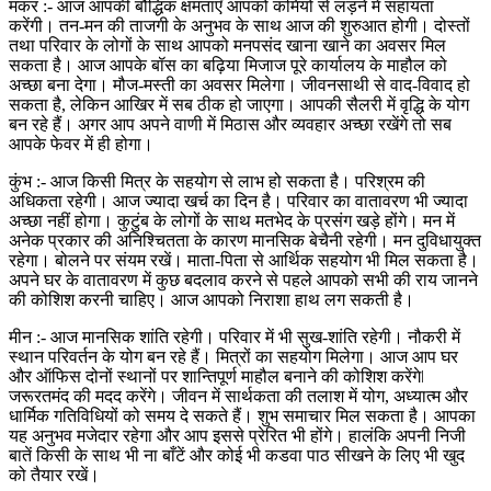
मकर :- आज आपकी बौद्धिक क्षमताएँ आपको कमियों से लड़ने में सहायता
करेंगी। तन-मन की ताजगी के अनुभव के साथ आज की शुरुआत होगी। दोस्तों
तथा परिवार के लोगों के साथ आपको मनपसंद खाना खाने का अवसर मिल
सकता है। आज आपके बॉस का बढ़िया मिजाज पूरे कार्यालय के माहौल को
अच्छा बना देगा। मौज-मस्ती का अवसर मिलेगा। जीवनसाथी से वाद-विवाद हो
सकता है, लेकिन आखिर में सब ठीक हो जाएगा। आपकी सैलरी में वृद्धि के योग
बन रहे हैं। अगर आप अपने वाणी में मिठास और व्यवहार अच्छा रखेंगे तो सब
आपके फेवर में ही होगा।
कुंभ :- आज किसी मित्र के सहयोग से लाभ हो सकता है। परिश्रम की
अधिकता रहेगी। आज ज्यादा खर्च का दिन है। परिवार का वातावरण भी ज्यादा
अच्छा नहीं होगा। कुटुंब के लोगों के साथ मतभेद के प्रसंग खड़े होंगे। मन में
अनेक प्रकार की अनिश्चितता के कारण मानसिक बेचैनी रहेगी। मन दुविधायुक्त
रहेगा। बोलने पर संयम रखें। माता-पिता से आर्थिक सहयोग भी मिल सकता है।
अपने घर के वातावरण में कुछ बदलाव करने से पहले आपको सभी की राय जानने
की कोशिश करनी चाहिए। आज आपको निराशा हाथ लग सकती है।
मीन :- आज मानसिक शांति रहेगी। परिवार में भी सुख-शांति रहेगी। नौकरी में
स्थान परिवर्तन के योग बन रहे हैं। मित्रों का सहयोग मिलेगा। आज आप घर
और ऑफिस दोनों स्थानों पर शान्तिपूर्ण माहौल बनाने की कोशिश करेंगेǀ
जरूरतमंद की मदद करेंगे। जीवन में सार्थकता की तलाश में योग, अध्यात्म और
धार्मिक गतिविधियों को समय दे सकते हैं। शुभ समाचार मिल सकता है। आपका
यह अनुभव मजेदार रहेगा और आप इससे प्रेरित भी होंगे। हालंकि अपनी निजी
बातें किसी के साथ भी ना बाँटें और कोई भी कडवा पाठ सीखने के लिए भी खुद
को तैयार रखें।