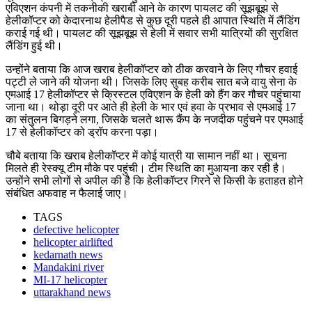
एविएशन कंपनी में तकनीकी खराबी आने के कारण पायलट की सूझबूझ से
हेलीकॉप्टर को केदारनाथ हेलीपैड से कुछ दूरी पहले ही आपात स्थिति में लैंडिंग
कराई गई थी। पायलट की सूझबूझ से हेली में सवार सभी यात्रियों की सुरक्षित
लैंडिंग हुई थी।
उन्होंने बताया कि आज खराब हेलीकॉप्टर को ठीक करवाने के लिए गौचर हवाई
पट्टी ले जाने की योजना थी। जिसके लिए सुबह करीब सात बजे वायु सेना के
एमआई 17 हेलीकॉप्टर से क्रिस्टल एविएशन के हेली को हैंग कर गौचर पहुंचाया
जाना था। थोड़ा दूरी पर आते ही हेली के भार एवं हवा के प्रभाव से एमआई 17
का संतुलन बिगड़ने लगा, जिसके चलते थारू कैंप के नजदीक पहुंचने पर एमआई
17 से हेलीकॉप्टर को ड्रॉप करना पड़ा।
चौबे बताया कि खराब हेलीकॉप्टर में कोई यात्री या सामान नहीं था। सूचना
मिलते ही रेस्क्यू टीम मौके पर पहुंची। टीम स्थिति का मुआयना कर रही है।
उन्होंने सभी लोगों से अपील की है कि हेलीकॉप्टर गिरने से किसी के हताहत होने
संबंधित अफवाह न फैलाई जाए।
TAGS
defective helicopter
helicopter airlifted
kedarnath news
Mandakini river
MI-17 helicopter
uttarakhand news