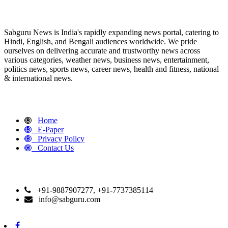
Sabguru News is India's rapidly expanding news portal, catering to
Hindi, English, and Bengali audiences worldwide. We pride
ourselves on delivering accurate and trustworthy news across
various categories, weather news, business news, entertainment,
politics news, sports news, career news, health and fitness, national
& international news.
QUICK LINKS
Home
E-Paper
Privacy Policy
Contact Us
CONTACT DETAILS
+91-9887907277, +91-7737385114
info@sabguru.com