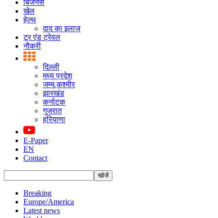
बिजनस
खेल
हेल्थ
दाद का इलाज
टूर एंड ट्रेवल
नौकरी
दिल्ली
मध्य प्रदेश
जम्मू कश्मीर
झारखंड
कर्नाटक
गुजरात
हरियाणा
E-Paper
EN
Contact
Breaking
Europe/America
Latest news