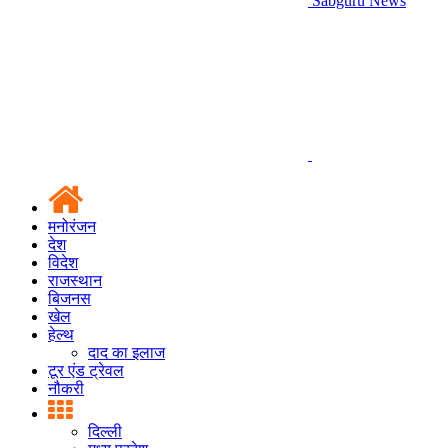
Sabguru News
मनोरंजन
देश
विदेश
राजस्थान
बिजनस
खेल
हेल्थ
दाद का इलाज
टूर एंड ट्रेवल
नौकरी
दिल्ली