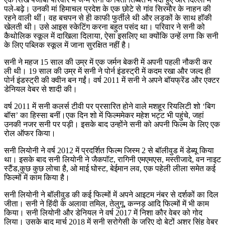
पले-बढ़े। उनकी मां हिमाचल प्रदेश के एक छोटे से गांव सिरमौर के नाहन की
रहने वाली थीं। वह बचपन से ही काफी फुर्तीले थी और लड़कों के साथ हॉकी
खेलती थी। उसे आइस स्केटिंग करना बहुत पसंद था। परिवार ने सनी को
कैथोलिक स्कूल में दाखिला दिलाया, ऐसा इसलिए था क्योंकि उन्हें लगा कि सनी
के लिए पब्लिक स्कूल में जाना सुरक्षित नहीं है।
सनी ने महज 15 साल की उम्र में एक जर्मन बेकरी में अपनी पहली नौकरी कर
ली थी। 19 साल की उम्र में सनी ने पोर्न इंडस्ट्री में कदम रखा और जल्द ही
पोर्न इंडस्ट्री की क्वीन बन गईं। वर्ष 2011 में सनी ने अपने बॉयफ्रेंड और एक्टर
डेनियल वेबर से शादी की।
वर्ष 2011 में सनी कलर्स टीवी पर प्रसारित होने वाले मशहूर रियलिटी शो ‘बिग
बॉस’ का हिस्सा बनीं।एक दिन शो में फिल्ममेकर महेश भट्ट भी पहुंचे, जहां
उनकी नजर सनी पर पड़ी। इसके बाद उन्होंने सनी को अपनी फिल्म के लिए एक
रोल ऑफर किया।
सनी लियोनी ने वर्ष 2012 में प्रदर्शित फिल्म जिस्म 2 से बॉलीवुड में डेब्यू किया
था। इसके बाद सनी लियोनी ने जैकपॉट, रागिनी एमएमएस, मस्तीजादे, वन नाइट
स्टैंड,कुछ कुछ लोचा है, ओ माई घोस्ट, बेईमान लव, एक पहेली लीला समेत कई
फिल्मों में काम किया है।
सनी लियोनी ने बॉलीवुड की कई फिल्मों में अपने आइटम नंबर से दर्शकों का दिल
जीता। सनी ने हिंदी के अलावा तमिल, तेलुगू, कन्नड़ आदि फिल्मों में भी काम
किया। सनी लियोनी और डेनियल ने वर्ष 2017 में निशा कौर वेबर को गोद
लिया। उसके बाद मार्च 2018 में सनी सरोगेसी के जरिए दो बेटों अशर सिंह वेबर