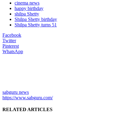
cinema news
happy birthday
shilpa Shetty
Shilpa Shetty birthday
Shilpa Shetty turns 51
Facebook
Twitter
Pinterest
WhatsApp
sabguru news
https://www.sabguru.com/
RELATED ARTICLES