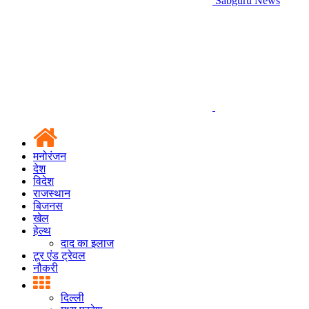
Sabguru News
मनोरंजन
देश
विदेश
राजस्थान
बिजनस
खेल
हेल्थ
दाद का इलाज
टूर एंड ट्रेवल
नौकरी
दिल्ली