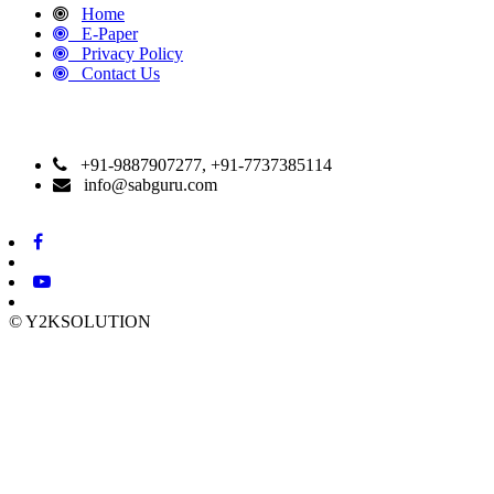
Home
E-Paper
Privacy Policy
Contact Us
CONTACT DETAILS
+91-9887907277, +91-7737385114
info@sabguru.com
© Y2KSOLUTION