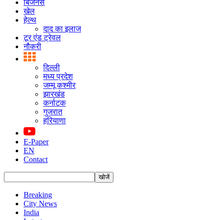
बिजनस
खेल
हेल्थ
दाद का इलाज
टूर एंड ट्रेवल
नौकरी
दिल्ली
मध्य प्रदेश
जम्मू कश्मीर
झारखंड
कर्नाटक
गुजरात
हरियाणा
E-Paper
EN
Contact
Breaking
City News
India