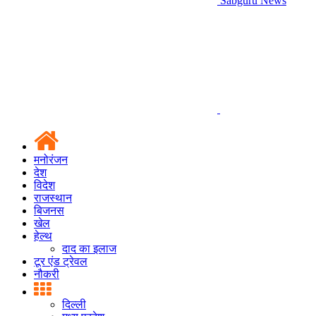
Sabguru News
मनोरंजन
देश
विदेश
राजस्थान
बिजनस
खेल
हेल्थ
दाद का इलाज
टूर एंड ट्रेवल
नौकरी
दिल्ली