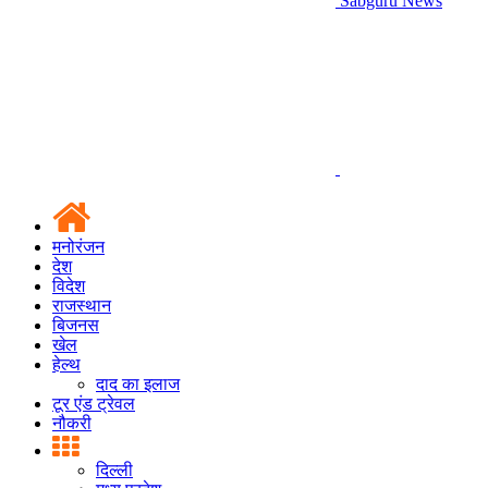
Sabguru News
मनोरंजन
देश
विदेश
राजस्थान
बिजनस
खेल
हेल्थ
दाद का इलाज
टूर एंड ट्रेवल
नौकरी
दिल्ली