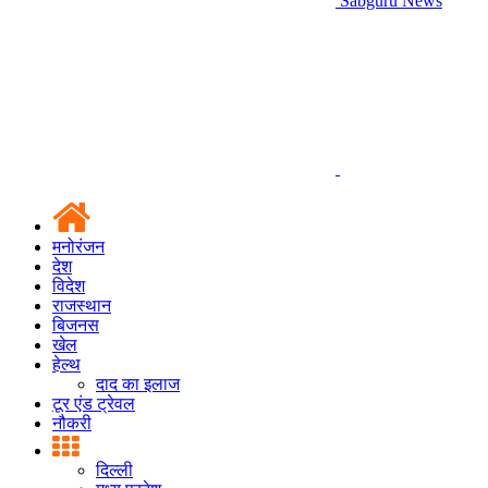
Sabguru News
मनोरंजन
देश
विदेश
राजस्थान
बिजनस
खेल
हेल्थ
दाद का इलाज
टूर एंड ट्रेवल
नौकरी
दिल्ली