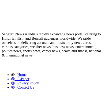
ABOUT US
Sabguru News is India's rapidly expanding news portal, catering to
Hindi, English, and Bengali audiences worldwide. We pride
ourselves on delivering accurate and trustworthy news across
various categories, weather news, business news, entertainment,
politics news, sports news, career news, health and fitness, national
& international news.
QUICK LINKS
Home
E-Paper
Privacy Policy
Contact Us
CONTACT DETAILS