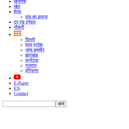
बिजनस
खेल
हेल्थ
दाद का इलाज
टूर एंड ट्रेवल
नौकरी
दिल्ली
मध्य प्रदेश
जम्मू कश्मीर
झारखंड
कर्नाटक
गुजरात
हरियाणा
E-Paper
EN
Contact