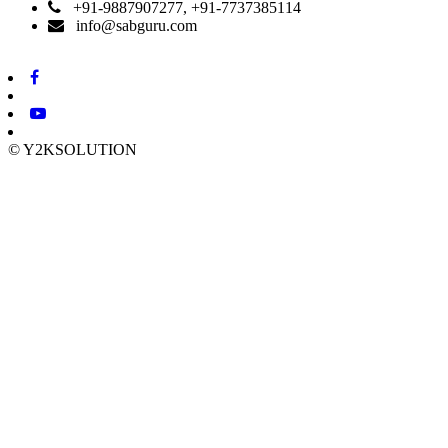
+91-9887907277, +91-7737385114
info@sabguru.com
© Y2KSOLUTION