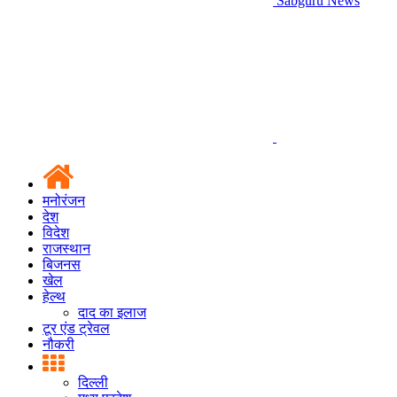
Sabguru News
मनोरंजन
देश
विदेश
राजस्थान
बिजनस
खेल
हेल्थ
दाद का इलाज
टूर एंड ट्रेवल
नौकरी
दिल्ली