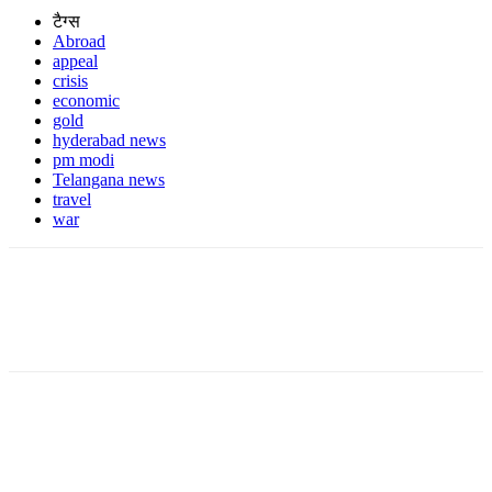
टैग्स
Abroad
appeal
crisis
economic
gold
hyderabad news
pm modi
Telangana news
travel
war