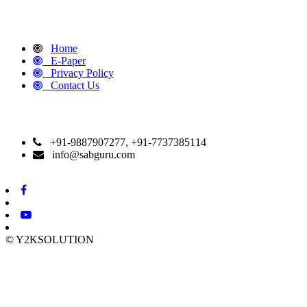
QUICK LINKS
Home
E-Paper
Privacy Policy
Contact Us
CONTACT DETAILS
+91-9887907277, +91-7737385114
info@sabguru.com
© Y2KSOLUTION