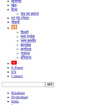
बिजनस
खेल
हेल्थ
दाद का इलाज
टूर एंड ट्रेवल
नौकरी
दिल्ली
मध्य प्रदेश
जम्मू कश्मीर
झारखंड
कर्नाटक
गुजरात
हरियाणा
E-Paper
EN
Contact
Breaking
Hyderabad
India