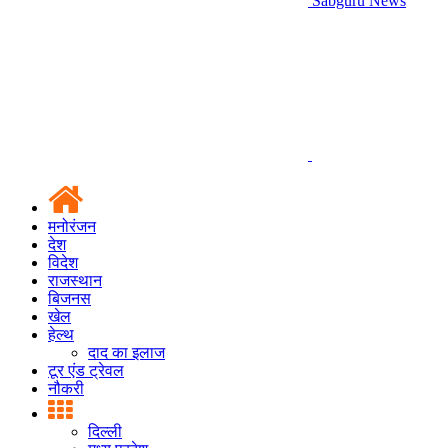
Sabguru News
मनोरंजन
देश
विदेश
राजस्थान
बिजनस
खेल
हेल्थ
दाद का इलाज
टूर एंड ट्रेवल
नौकरी
दिल्ली