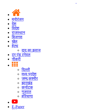
मनोरंजन
देश
विदेश
राजस्थान
बिजनस
खेल
हेल्थ
दाद का इलाज
टूर एंड ट्रेवल
नौकरी
दिल्ली
मध्य प्रदेश
जम्मू कश्मीर
झारखंड
कर्नाटक
गुजरात
हरियाणा
E-Paper