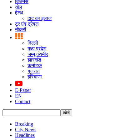
बिजनस
खेल
हेल्थ
दाद का इलाज
टूर एंड ट्रेवल
नौकरी
दिल्ली
मध्य प्रदेश
जम्मू कश्मीर
झारखंड
कर्नाटक
गुजरात
हरियाणा
E-Paper
EN
Contact
Breaking
City News
Headlines