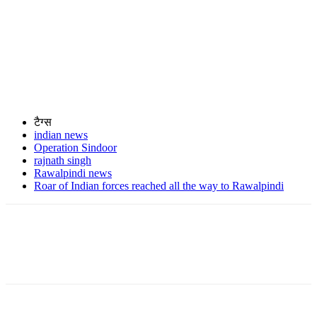
टैग्स
indian news
Operation Sindoor
rajnath singh
Rawalpindi news
Roar of Indian forces reached all the way to Rawalpindi