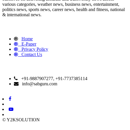
various categories, weather news, business news, entertainment,
politics news, sports news, career news, health and fitness, national
& international news.
QUICK LINKS
Home
E-Paper
Privacy Policy
Contact Us
CONTACT DETAILS
+91-9887907277, +91-7737385114
info@sabguru.com
© Y2KSOLUTION