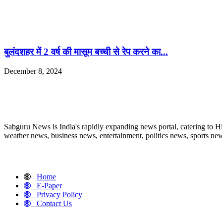
बुलंदशहर में 2 वर्ष की मासूम बच्ची से रेप करने का...
December 8, 2024
ABOUT US
Sabguru News is India's rapidly expanding news portal, catering to H
weather news, business news, entertainment, politics news, sports news
QUICK LINKS
Home
E-Paper
Privacy Policy
Contact Us