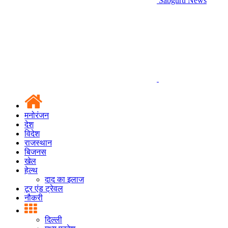
Sabguru News
मनोरंजन
देश
विदेश
राजस्थान
बिजनस
खेल
हेल्थ
दाद का इलाज
टूर एंड ट्रेवल
नौकरी
दिल्ली