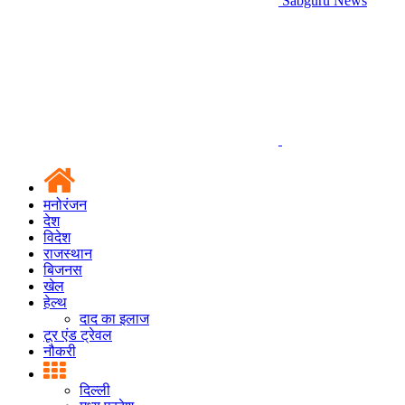
Sabguru News
मनोरंजन
देश
विदेश
राजस्थान
बिजनस
खेल
हेल्थ
दाद का इलाज
टूर एंड ट्रेवल
नौकरी
दिल्ली