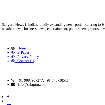
ABOUT US
Sabguru News is India's rapidly expanding news portal, catering to H
weather news, business news, entertainment, politics news, sports news
QUICK LINKS
Home
E-Paper
Privacy Policy
Contact Us
CONTACT DETAILS
+91-9887907277, +91-7737385114
info@sabguru.com