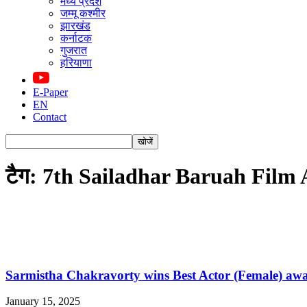
मध्य प्रदेश
जम्मू कश्मीर
झारखंड
कर्नाटक
गुजरात
हरियाणा
E-Paper
EN
Contact
टैग: 7th Sailadhar Baruah Film
Sarmistha Chakravorty wins Best Actor (Female) award
January 15, 2025