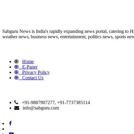
ABOUT US
Sabguru News is India's rapidly expanding news portal, catering to H
weather news, business news, entertainment, politics news, sports news
QUICK LINKS
Home
E-Paper
Privacy Policy
Contact Us
CONTACT DETAILS
+91-9887907277, +91-7737385114
info@sabguru.com