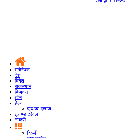
Sabguru News
मनोरंजन
देश
विदेश
राजस्थान
बिजनस
खेल
हेल्थ
दाद का इलाज
टूर एंड ट्रेवल
नौकरी
दिल्ली