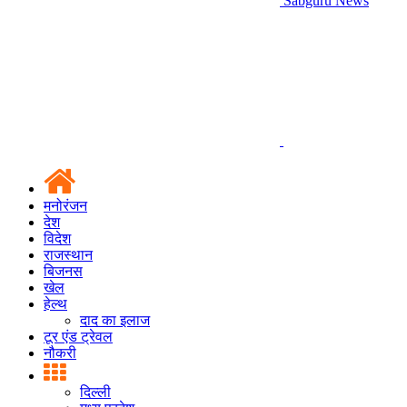
Sabguru News
मनोरंजन
देश
विदेश
राजस्थान
बिजनस
खेल
हेल्थ
दाद का इलाज
टूर एंड ट्रेवल
नौकरी
दिल्ली