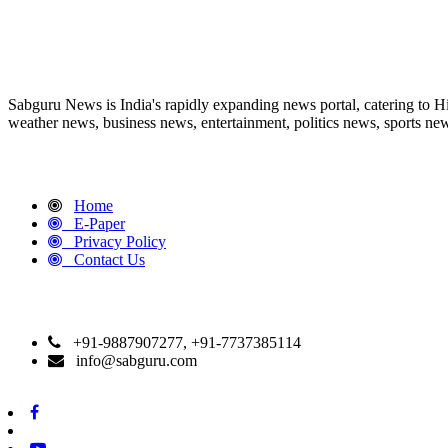
ABOUT US
Sabguru News is India's rapidly expanding news portal, catering to H
weather news, business news, entertainment, politics news, sports news
QUICK LINKS
Home
E-Paper
Privacy Policy
Contact Us
CONTACT DETAILS
+91-9887907277, +91-7737385114
info@sabguru.com