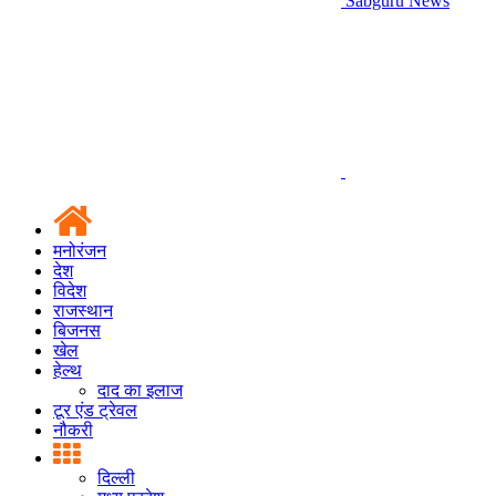
Sabguru News
मनोरंजन
देश
विदेश
राजस्थान
बिजनस
खेल
हेल्थ
दाद का इलाज
टूर एंड ट्रेवल
नौकरी
दिल्ली