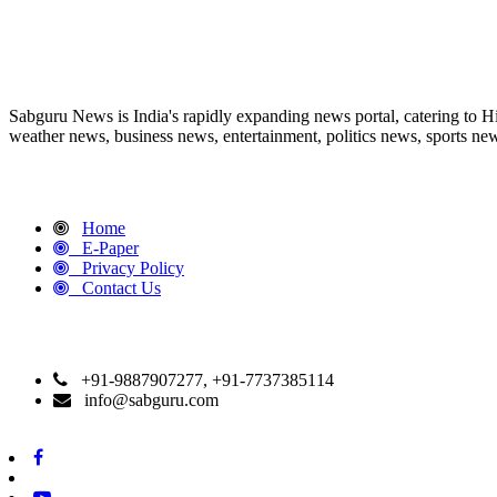
ABOUT US
Sabguru News is India's rapidly expanding news portal, catering to H
weather news, business news, entertainment, politics news, sports news
QUICK LINKS
Home
E-Paper
Privacy Policy
Contact Us
CONTACT DETAILS
+91-9887907277, +91-7737385114
info@sabguru.com