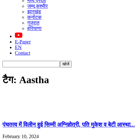
मध्य प्रदेश
जम्मू कश्मीर
झारखंड
कर्नाटक
गुजरात
हरियाणा
E-Paper
EN
Contact
टैग: Aastha
पंचतत्व में विलीन हुई सिम्मी अग्निहोत्री, पति मुकेश व बेटी आस्था...
February 10, 2024