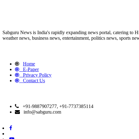
ABOUT US
Sabguru News is India's rapidly expanding news portal, catering to H
weather news, business news, entertainment, politics news, sports news
QUICK LINKS
Home
E-Paper
Privacy Policy
Contact Us
CONTACT DETAILS
+91-9887907277, +91-7737385114
info@sabguru.com