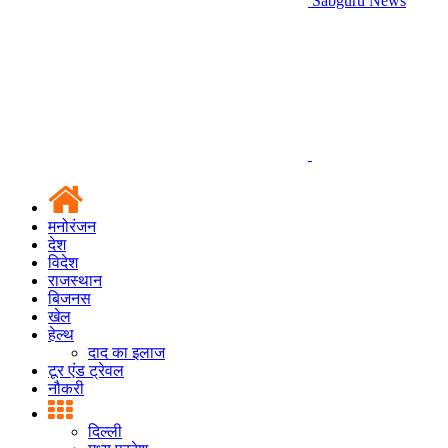
Sabguru News
मनोरंजन
देश
विदेश
राजस्थान
बिजनस
खेल
हेल्थ
दाद का इलाज
टूर एंड ट्रेवल
नौकरी
दिल्ली