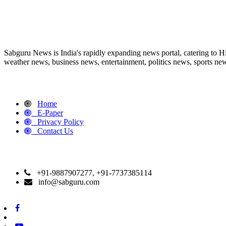
ABOUT US
Sabguru News is India's rapidly expanding news portal, catering to H
weather news, business news, entertainment, politics news, sports news
QUICK LINKS
Home
E-Paper
Privacy Policy
Contact Us
CONTACT DETAILS
+91-9887907277, +91-7737385114
info@sabguru.com