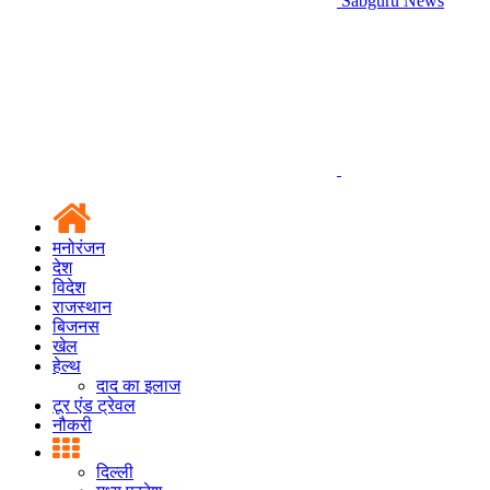
Sabguru News
मनोरंजन
देश
विदेश
राजस्थान
बिजनस
खेल
हेल्थ
दाद का इलाज
टूर एंड ट्रेवल
नौकरी
दिल्ली