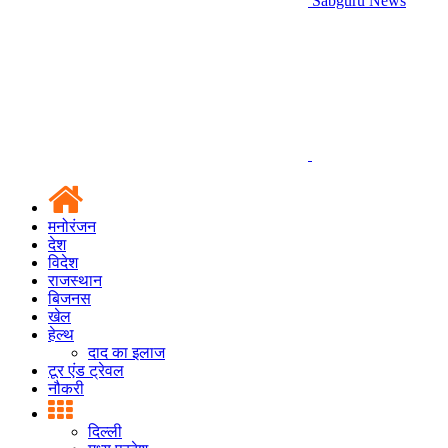
Sabguru News
मनोरंजन
देश
विदेश
राजस्थान
बिजनस
खेल
हेल्थ
दाद का इलाज
टूर एंड ट्रेवल
नौकरी
दिल्ली