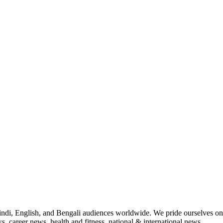
indi, English, and Bengali audiences worldwide. We pride ourselves on 
, career news, health and fitness, national & international news.