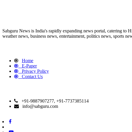
ABOUT US
Sabguru News is India's rapidly expanding news portal, catering to H
weather news, business news, entertainment, politics news, sports news
QUICK LINKS
Home
E-Paper
Privacy Policy
Contact Us
CONTACT DETAILS
+91-9887907277, +91-7737385114
info@sabguru.com