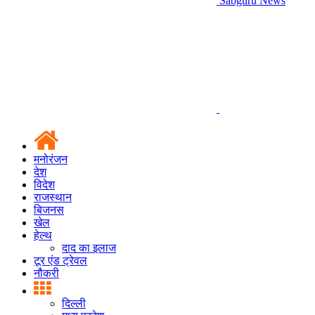
Sabguru News
मनोरंजन
देश
विदेश
राजस्थान
बिजनस
खेल
हेल्थ
दाद का इलाज
टूर एंड ट्रेवल
नौकरी
दिल्ली