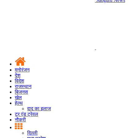
Sabguru News
मनोरंजन
देश
विदेश
राजस्थान
बिजनस
खेल
हेल्थ
दाद का इलाज
टूर एंड ट्रेवल
नौकरी
दिल्ली