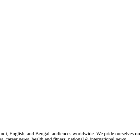
indi, English, and Bengali audiences worldwide. We pride ourselves on 
, career news, health and fitness, national & international news.