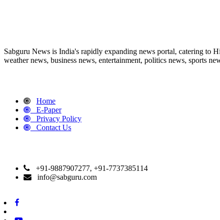
ABOUT US
Sabguru News is India's rapidly expanding news portal, catering to H
weather news, business news, entertainment, politics news, sports news
QUICK LINKS
Home
E-Paper
Privacy Policy
Contact Us
CONTACT DETAILS
+91-9887907277, +91-7737385114
info@sabguru.com