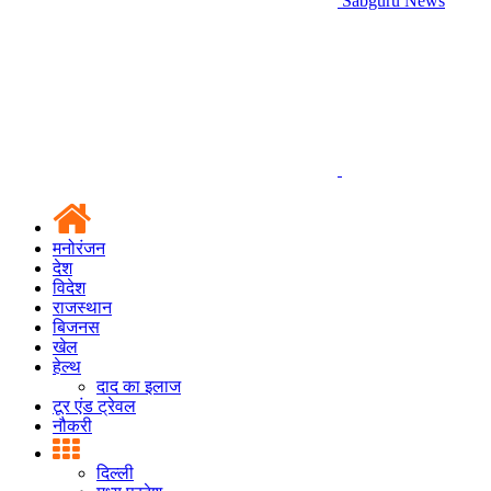
Sabguru News
मनोरंजन
देश
विदेश
राजस्थान
बिजनस
खेल
हेल्थ
दाद का इलाज
टूर एंड ट्रेवल
नौकरी
दिल्ली