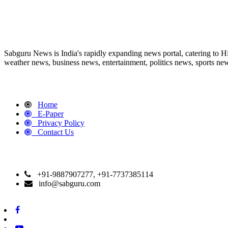
ABOUT US
Sabguru News is India's rapidly expanding news portal, catering to H
weather news, business news, entertainment, politics news, sports news
QUICK LINKS
Home
E-Paper
Privacy Policy
Contact Us
CONTACT DETAILS
+91-9887907277, +91-7737385114
info@sabguru.com