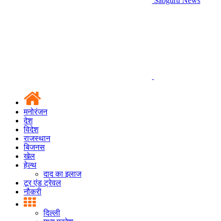
Sabguru News
मनोरंजन
देश
विदेश
राजस्थान
बिजनस
खेल
हेल्थ
दाद का इलाज
टूर एंड ट्रेवल
नौकरी
दिल्ली