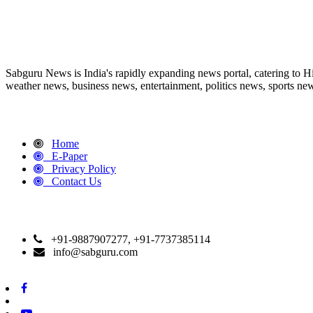
ABOUT US
Sabguru News is India's rapidly expanding news portal, catering to H
weather news, business news, entertainment, politics news, sports news
QUICK LINKS
Home
E-Paper
Privacy Policy
Contact Us
CONTACT DETAILS
+91-9887907277, +91-7737385114
info@sabguru.com