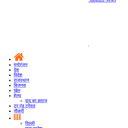
Sabguru News
मनोरंजन
देश
विदेश
राजस्थान
बिजनस
खेल
हेल्थ
दाद का इलाज
टूर एंड ट्रेवल
नौकरी
दिल्ली