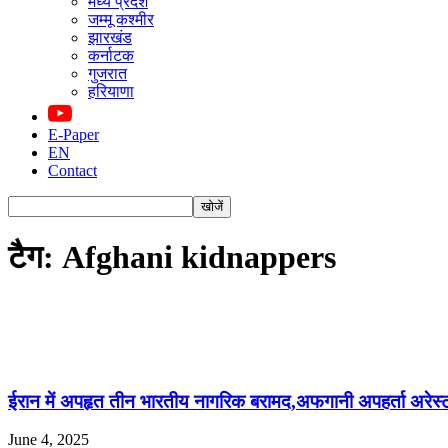
मध्य प्रदेश
जम्मू कश्मीर
झारखंड
कर्नाटक
गुजरात
हरियाणा
E-Paper
EN
Contact
टैग: Afghani kidnappers
ईरान में अपहृत तीन भारतीय नागरिक बरामद,अफगानी अपहर्ता अरेस्
June 4, 2025