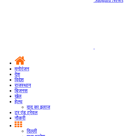
Sabguru News
मनोरंजन
देश
विदेश
राजस्थान
बिजनस
खेल
हेल्थ
दाद का इलाज
टूर एंड ट्रेवल
नौकरी
दिल्ली