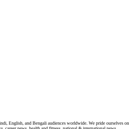
indi, English, and Bengali audiences worldwide. We pride ourselves on 
, career news, health and fitness, national & international news.