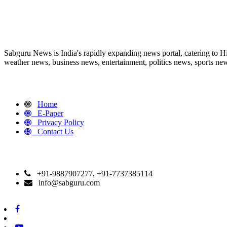
ABOUT US
Sabguru News is India's rapidly expanding news portal, catering to H
weather news, business news, entertainment, politics news, sports news
QUICK LINKS
Home
E-Paper
Privacy Policy
Contact Us
CONTACT DETAILS
+91-9887907277, +91-7737385114
info@sabguru.com