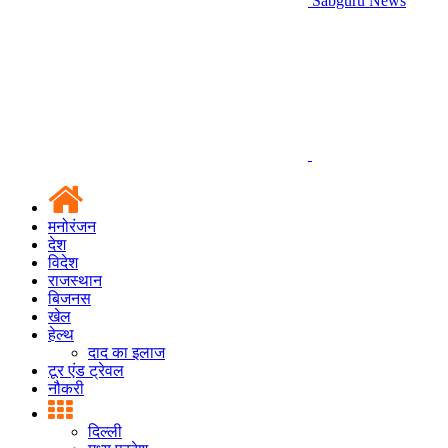
Sabguru News
मनोरंजन
देश
विदेश
राजस्थान
बिजनस
खेल
हेल्थ
दाद का इलाज
टूर एंड ट्रेवल
नौकरी
दिल्ली