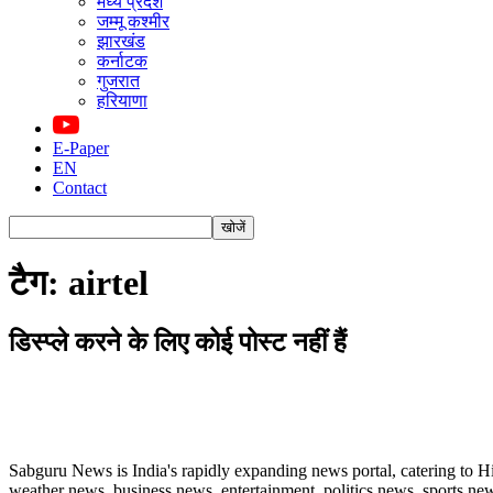
मध्य प्रदेश
जम्मू कश्मीर
झारखंड
कर्नाटक
गुजरात
हरियाणा
E-Paper
EN
Contact
टैग: airtel
डिस्प्ले करने के लिए कोई पोस्ट नहीं हैं
ABOUT US
Sabguru News is India's rapidly expanding news portal, catering to H
weather news, business news, entertainment, politics news, sports news