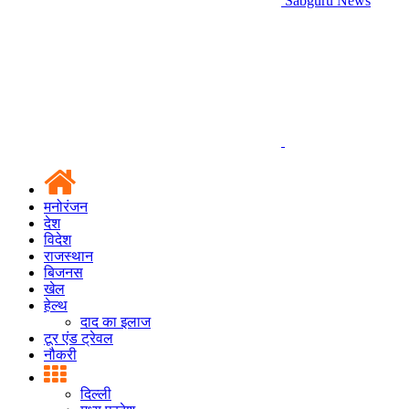
Sabguru News
मनोरंजन
देश
विदेश
राजस्थान
बिजनस
खेल
हेल्थ
दाद का इलाज
टूर एंड ट्रेवल
नौकरी
दिल्ली