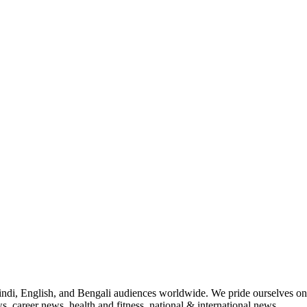
indi, English, and Bengali audiences worldwide. We pride ourselves on 
, career news, health and fitness, national & international news.