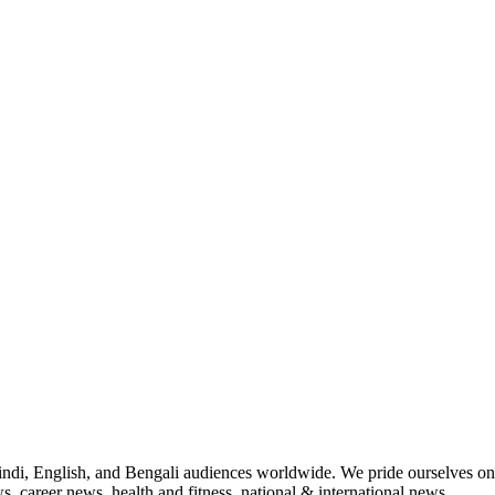
indi, English, and Bengali audiences worldwide. We pride ourselves on 
, career news, health and fitness, national & international news.