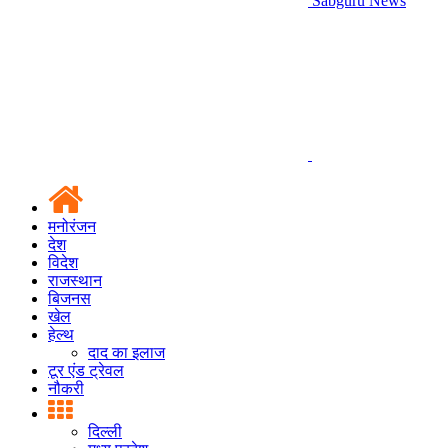
Sabguru News
मनोरंजन
देश
विदेश
राजस्थान
बिजनस
खेल
हेल्थ
दाद का इलाज
टूर एंड ट्रेवल
नौकरी
दिल्ली