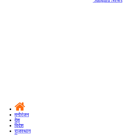
Sabguru News
मनोरंजन
देश
विदेश
राजस्थान