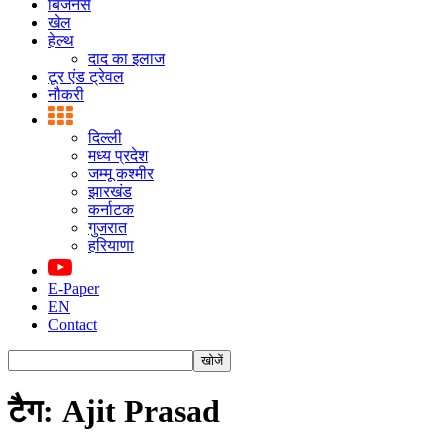
बिजनस
खेल
हेल्थ
दाद का इलाज
टूर एंड ट्रेवल
नौकरी
दिल्ली
मध्य प्रदेश
जम्मू कश्मीर
झारखंड
कर्नाटक
गुजरात
हरियाणा
E-Paper
EN
Contact
टैग: Ajit Prasad