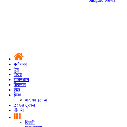
Sabguru News
मनोरंजन
देश
विदेश
राजस्थान
बिजनस
खेल
हेल्थ
दाद का इलाज
टूर एंड ट्रेवल
नौकरी
दिल्ली