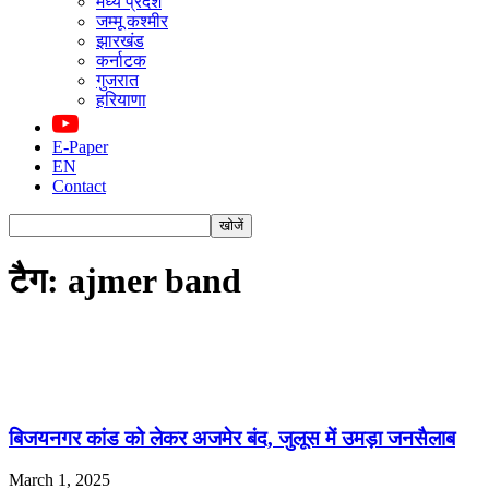
मध्य प्रदेश
जम्मू कश्मीर
झारखंड
कर्नाटक
गुजरात
हरियाणा
E-Paper
EN
Contact
टैग: ajmer band
बिजयनगर कांड को लेकर अजमेर बंद, जुलूस में उमड़ा जनसैलाब
March 1, 2025