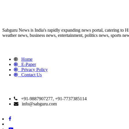
ABOUT US
Sabguru News is India's rapidly expanding news portal, catering to H
weather news, business news, entertainment, politics news, sports news
QUICK LINKS
Home
E-Paper
Privacy Policy
Contact Us
CONTACT DETAILS
+91-9887907277, +91-7737385114
info@sabguru.com